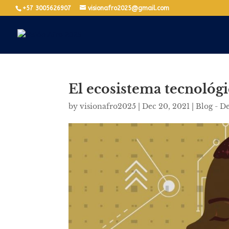
+57 3005626907
visionafro2025@gmail.com
El ecosistema tecnológi
by
visionafro2025
|
Dec 20, 2021
|
Blog - D