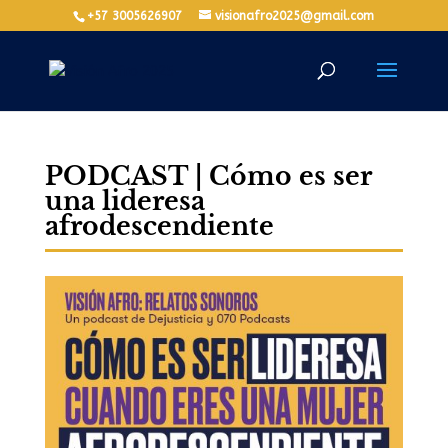
+57 3005626907
visionafro2025@gmail.com
PODCAST | Cómo es ser
una lideresa
afrodescendiente